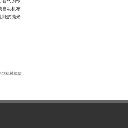
可替代的作
质自动机布
性能的抛光
纫到机械成型