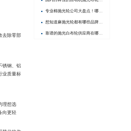
专业棉抛光轮公司大盘点！哪家才是行业佼佼者？
想知道麻抛光轮都有哪些品牌？这里为你揭晓热门之选！
靠谱的抛光白布轮供应商在哪？这几家值得你重点关注！
效去除零部
不锈钢、铝
行业质量标
的理想选
备向更轻