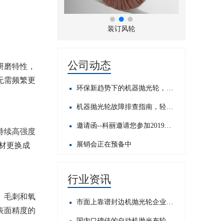
折风布轮
装订风轮
公司动态
研磨特性，
无需频繁更
环保新趋势下的机器抛光轮，发展前景如何？
机器抛光轮故障排查指南，轻松应对常见问题​
邀请函--科丽邀请您参加2019中国国际五金展
持续高强度
展销会正在预备中
材更换成
行业资讯
、毛刺和氧
市面上靠谱封边机抛光轮企业大搜罗，哪家才是你的心头好？
表面精度的
国内口碑佳的自动机抛光布轮公司大盘点，这些值得关注！