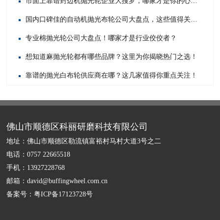
市面上靠谱封边机抛光轮企业大搜罗，哪家才是你的心头好？
国内口碑佳的自动机抛光布轮公司大盘点，这些值得关注！
专业棉抛光轮公司大盘点！哪家才是行业佼佼者？
想知道麻抛光轮都有哪些品牌？这里为你揭晓热门之选！
靠谱的抛光白布轮供应商在哪？这几家值得你重点关注！
佛山市顺德区科丽研磨科技有限公司
地址：佛山市顺德区勒流镇富裕村马村大道3号之二
电话：0757 22665518
手机：13927228768
邮箱：david@buffingwheel.com.cn
备案号：
粤ICP备17123728号