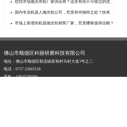
想找市场抛光布轮厂家供应商？这里有你不可错过的优质之选！
国内专业机器人抛光轮公司，究竟有何独特之处？快来一探究竟！
市场上靠谱的机器抛光轮销售厂家，究竟哪家值得信赖？
佛山市顺德区科丽研磨科技有限公司
地址：佛山市顺德区勒流镇富裕村马村大道3号之二
电话：0757 22665518
手机：13927228768
邮箱：david@buffingwheel.com.cn
备案号：
粤ICP备17123728号
扫描左侧二维码
科丽微信官网