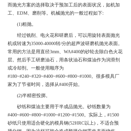
而抛光方案的选择取决于预加工后的表面状况，如机加
工、EDM、磨削等。机械抛光的一般过程如下:
(1)粗抛。
经过铣削、电火花和研磨后，可以用旋转表面抛光
机或转速为35000-40000转/分的超声波研磨机抛光表面。
常用的方法是用直径3mm、WA#400的砂轮去除白色火花
层。然后手工研磨油石，用条状油石和煤油作为润滑剂
或冷却剂。一般使用顺序为
#180~#240~#320~#400~#600~#800~#1000。很多模具厂
家为了节省时间，选择从#400开始。
(2)半精密投掷。
砂纸和煤油主要用于半成品抛光。砂纸数量为
#400~#600~#800~#1000~#1200~#1500。实际上，#1500
砂纸只使用适合硬化的模具钢(52HRC以上)，不适合预