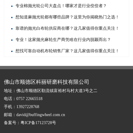
专业棉抛光轮公司大盘点！哪家才是行业佼佼者？
想知道麻抛光轮都有哪些品牌？这里为你揭晓热门之选！
靠谱的抛光白布轮供应商在哪？这几家值得你重点关注！
专业！这家抛光麻轮生产商凭啥在行业内脱颖而出？
想找可靠自动机布轮销售厂家？这几家值得你重点关注！
佛山市顺德区科丽研磨科技有限公司
地址：佛山市顺德区勒流镇富裕村马村大道3号之二
电话：0757 22665518
手机：13927228768
邮箱：david@buffingwheel.com.cn
备案号：
粤ICP备17123728号