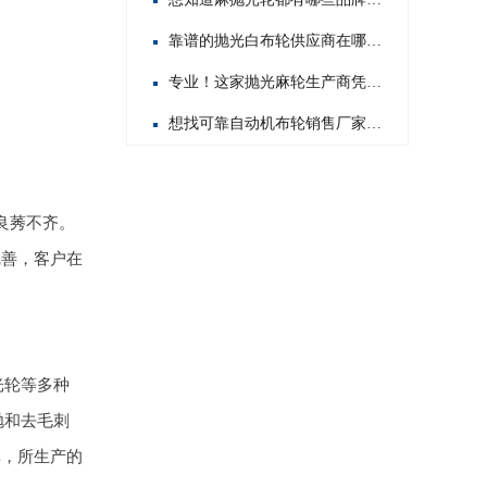
靠谱的抛光白布轮供应商在哪？这几家值得你重点关注！
专业！这家抛光麻轮生产商凭啥在行业内脱颖而出？
想找可靠自动机布轮销售厂家？这几家值得你重点关注！
良莠不齐。
完善，客户在
光轮等多种
抛和去毛刺
率，所生产的