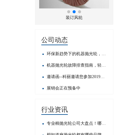
折风布轮
装订风轮
公司动态
环保新趋势下的机器抛光轮，发展前景如何？
机器抛光轮故障排查指南，轻松应对常见问题​
邀请函--科丽邀请您参加2019中国国际五金展
展销会正在预备中
行业资讯
专业棉抛光轮公司大盘点！哪家才是行业佼佼者？
想知道麻抛光轮都有哪些品牌？这里为你揭晓热门之选！