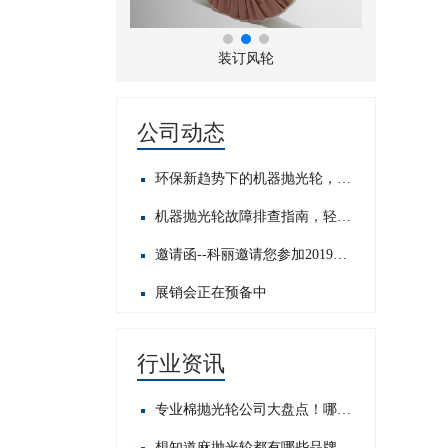
折风布轮
装订风轮
公司动态
环保新趋势下的机器抛光轮，发展前景如何？
机器抛光轮故障排查指南，轻松应对常见问题​
邀请函--科丽邀请您参加2019中国国际五金展
展销会正在预备中
行业资讯
专业棉抛光轮公司大盘点！哪家才是行业佼佼者？
想知道麻抛光轮都有哪些品牌？这里为你揭晓热门之选！