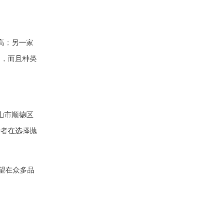
高；另一家
定，而且种类
山市顺德区
费者在选择抛
望在众多品