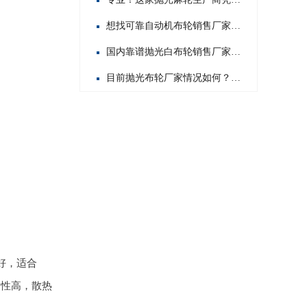
想找可靠自动机布轮销售厂家？这几家值得你重点关注！
国内靠谱抛光白布轮销售厂家大搜罗，哪家才是你的心头好？
目前抛光布轮厂家情况如何？带你了解行业背后的那些事儿
好，适合
用性高，散热