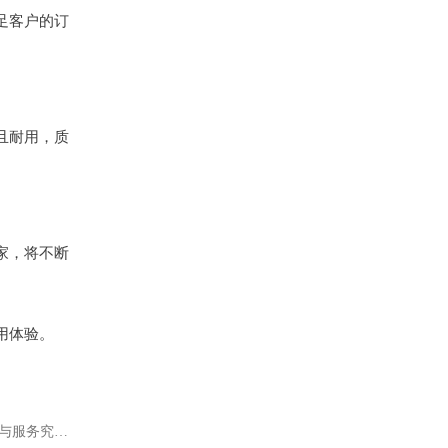
足客户的订
且耐用，质
家，将不断
用体验。
下一篇：正规市场封边机抛光布轮工厂大揭秘！品质与服务究竟如何？