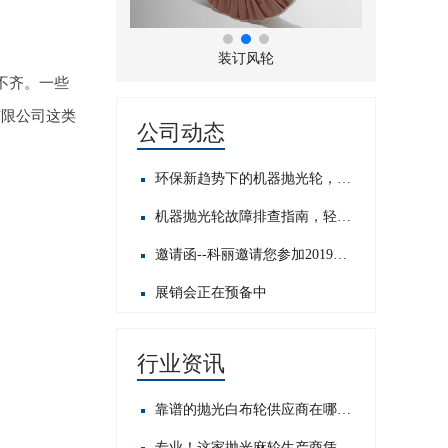
折风布轮
装订风轮
不齐。一些
有限公司这类
公司动态
环保新趋势下的机器抛光轮，发展前景如何？
机器抛光轮故障排查指南，轻松应对常见问题​
邀请函--科丽邀请您参加2019中国国际五金展
展销会正在预备中
行业资讯
靠谱的抛光白布轮供应商在哪？这几家值得你重点关注！
专业！这家抛光麻轮生产商凭啥在行业内脱颖而出？