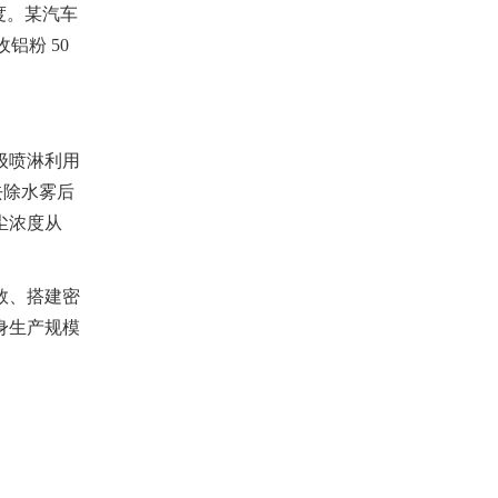
度。某汽车
铝粉 50
级喷淋利用
器去除水雾后
尘浓度从
数、搭建密
身生产规模