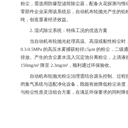
粉尘，需选用防爆型滤筒除尘器，配备火花探测与惰化
零部件企业采用该系统后，自动机布轮抛光产生的铝粉浓度从 
吨，创造显著经济效益。
2. 湿式除尘系统：特殊工况的优选方案
当自动机布轮抛光处理高温、高湿或黏性粉尘时，
0.3-0.5MPa 的高压水雾捕获粒径≥5μm 的粉尘
排放。产生的含尘废水流入沉淀池分离粉尘，上清液
150mg/m³ 降至 2.3mg/m³，顺利通过环保验收。
自动机布轮抛光粉尘治理需结合源头控制、过程拦
闭集气系统与适配净化设备，既能有效降低粉尘浓度
与粉尘性质灵活组合方案，在满足环保要求的同时降