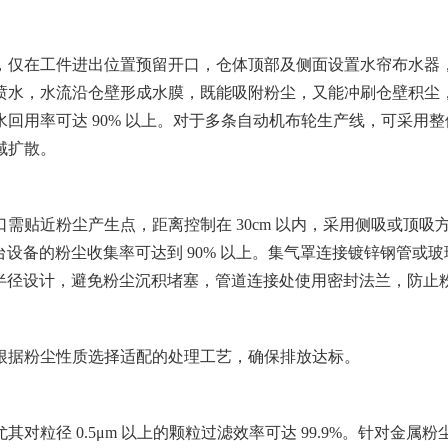
仅在工件进出位置预留开口，仓体顶部及侧面设置水帘布水器
喷水，水流沿仓壁形成水膜，既能吸附粉尘，又能冲刷仓壁积尘
回用率可达 90% 以上。对于多条自动机布轮生产线，可采用整
域扩散。
近粉尘产生点，距离控制在 30cm 以内，采用侧吸或顶吸
单台设备的粉尘收集率可达到 90% 以上。集气罩连接镀锌钢管或
大曲率半径设计，避免粉尘沉积堵塞，管道连接处使用密封法兰，防止
据粉尘性质选择适配的处理工艺，确保排放达标。
径 0.5μm 以上的颗粒过滤效率可达 99.9%。针对金属粉