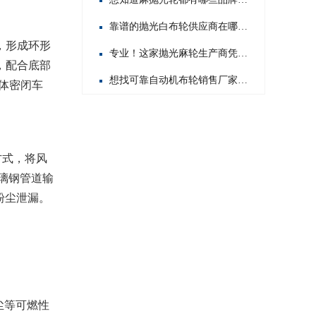
靠谱的抛光白布轮供应商在哪？这几家值得你重点关注！
，形成环形
专业！这家抛光麻轮生产商凭啥在行业内脱颖而出？
，配合底部
想找可靠自动机布轮销售厂家？这几家值得你重点关注！
体密闭车
方式，将风
玻璃钢管道输
粉尘泄漏。
尘等可燃性