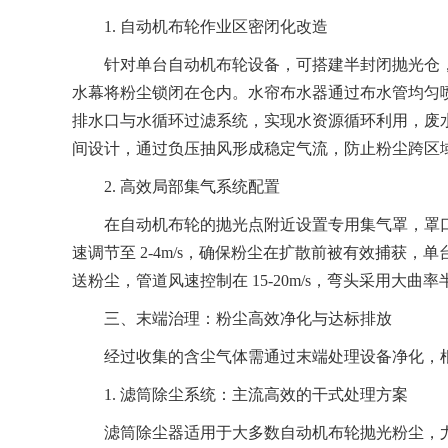
1. 自动机布轮作业区密闭化改造
针对单台自动机布轮设备，可搭建半封闭抛光仓，
水幕将粉尘锁闭在仓内。水帘布水器通过布水管均匀
排水口与水循环过滤系统，实现水资源循环利用，废水
间设计，通过负压抽风形成稳定气流，防止粉尘跨区
2. 高效局部集气系统配置
在自动机布轮的抛光点附近设置专用集气罩，罩口需贴
速调节至 2-4m/s，确保粉尘在扩散前被有效捕获，
送粉尘，管道风速控制在 15-20m/s，弯头采用
三、末端治理：粉尘高效净化与达标排放
经过收集的含尘气体需通过末端处理设备净化，根
1. 滤筒除尘系统：主流高效的干式处理方案
滤筒除尘器适用于大多数自动机布轮抛光粉尘，尤其对粒