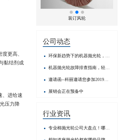
折风布轮
装订风轮
公司动态
密度更高、
环保新趋势下的机器抛光轮，发展前景如何？
与黏结剂成
机器抛光轮故障排查指南，轻松应对常见问题​
邀请函--科丽邀请您参加2019中国国际五金展
展销会正在预备中
速、进给速
抛光压力降
行业资讯
专业棉抛光轮公司大盘点！哪家才是行业佼佼者？
想知道麻抛光轮都有哪些品牌？这里为你揭晓热门之选！