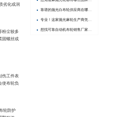
质劣化或润
靠谱的抛光白布轮供应商在哪？这几家值得你重点关注！
专业！这家抛光麻轮生产商凭啥在行业内脱颖而出？
想找可靠自动机布轮销售厂家？这几家值得你重点关注！
等粉尘较多
紧固螺丝或
划伤工件表
会使布轮负
布轮防护