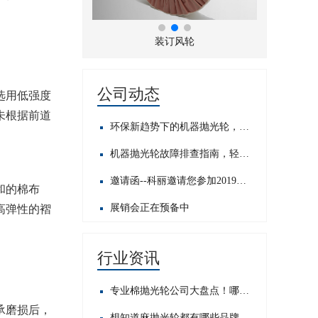
折风布轮
装订风轮
公司动态
选用低强度
未根据前道
环保新趋势下的机器抛光轮，发展前景如何？
机器抛光轮故障排查指南，轻松应对常见问题​
邀请函--科丽邀请您参加2019中国国际五金展
和的棉布
展销会正在预备中
高弹性的褶
行业资讯
专业棉抛光轮公司大盘点！哪家才是行业佼佼者？
承磨损后，
想知道麻抛光轮都有哪些品牌？这里为你揭晓热门之选！