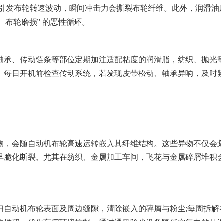
则引发布轮转速波动，瞬间冲击力会撕裂布轮纤维。此外，润滑油
 布轮磨损” 的恶性循环。
承、传动链条等部位定期加注适配粘度的润滑脂，纺织、抛光
。每日开机前检查传动系统，若发现皮带松动、轴承异响，及时
，会随自动机布轮高速运转嵌入其纤维结构。这些异物不仅会
早脆化断裂。尤其在纺织、金属加工车间，飞花与金属碎屑堆积
自动机布轮表面及周边缝隙，清除嵌入的碎屑与粉尘;每周拆解