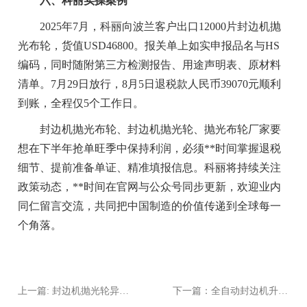
六、科丽实操案例
2025年7月，科丽向波兰客户出口12000片封边机抛
光布轮，货值USD46800。报关单上如实申报品名与HS
编码，同时随附第三方检测报告、用途声明表、原材料
清单。7月29日放行，8月5日退税款人民币39070元顺利
到账，全程仅5个工作日。
封边机抛光布轮、封边机抛光轮、抛光布轮厂家要
想在下半年抢单旺季中保持利润，必须**时间掌握退税
细节、提前准备单证、精准填报信息。科丽将持续关注
政策动态，**时间在官网与公众号同步更新，欢迎业内
同仁留言交流，共同把中国制造的价值传递到全球每一
个角落。
上一篇: 封边机抛光轮异响原因排查
下一篇：全自动封边机升级抛光轮需要改程序吗？工程师答疑