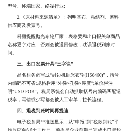
型号、终端国家、终端行业;
2.《原材料来源清单》：列明基布、粘结剂、磨料
供应商及发票号。
科丽提醒抛光布轮厂家：表格要和出口报关单商品
名称逐字对应，否则会被退回修改，耽误退税到账时
间。
三、出口发票开具“三字诀”
品名栏务必写成“封边机抛光布轮(HS8460)”，括号
内编码不可省;规格栏用“外径×孔径×厚度”;单价栏注
明“USD FOB”。税局系统会自动抓取括号内编码匹配退
税率，写错或少写都会被人工审单，拉长流程。
四、退税到账时间再提速
电子税务局**推送显示，从“申报”到“税款到账”平
均压缩至6.6个工作日。前提是企业前期已完成出口退税