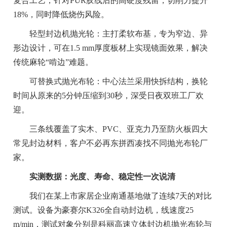
复合工艺，针对PUR胶线后的高硬度残留，切削力提升
18%，同时降低烧伤风险。
轻型封边机抛光轮：主打柔软布基，专为窄边、异
形边设计，可在1.5 mm厚度板材上实现镜面效果，解决
传统麻轮“啃边”难题。
可替换式抛光布轮：中心法兰采用快拆结构，换轮
时间从原来的5分钟压缩到30秒，深受日夜双班工厂欢
迎。
三条线覆盖了实木、PVC、亚克力乃至防火板四大
常见封边材料，客户不必再东拼西凑找不同抛光布轮厂
家。
实测数据：光度、寿命、稳定性一次说清
我们在某上市家居企业南通基地做了连续7天的对比
测试。设备为豪赛尔K326全自动封边机，线速度25
m/min，测试对象分别是科丽高速立体封边机抛光布轮与