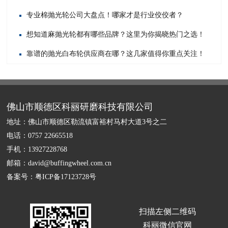
专业棉抛光轮公司大盘点！哪家才是行业佼佼者？
想知道麻抛光轮都有哪些品牌？这里为你揭晓热门之选！
靠谱的抛光白布轮供应商在哪？这几家值得你重点关注！
佛山市顺德区科丽研磨科技有限公司
地址：佛山市顺德区勒流镇富裕村马村大道3号之二
电话：0757 22665518
手机：13927228768
邮箱：david@buffingwheel.com.cn
备案号：
粤ICP备17123728号
扫描左侧二维码
科丽微信官网