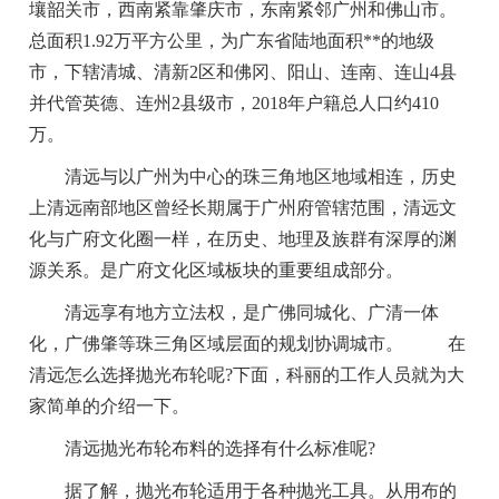
壤韶关市，西南紧靠肇庆市，东南紧邻广州和佛山市。
总面积1.92万平方公里，为广东省陆地面积**的地级
市，下辖清城、清新2区和佛冈、阳山、连南、连山4县
并代管英德、连州2县级市，2018年户籍总人口约410
万。
清远与以广州为中心的珠三角地区地域相连，历史
上清远南部地区曾经长期属于广州府管辖范围，清远文
化与广府文化圈一样，在历史、地理及族群有深厚的渊
源关系。是广府文化区域板块的重要组成部分。
清远享有地方立法权，是广佛同城化、广清一体
化，广佛肇等珠三角区域层面的规划协调城市。 在
清远怎么选择抛光布轮呢?下面，科丽的工作人员就为大
家简单的介绍一下。
清远抛光布轮布料的选择有什么标准呢?
据了解，抛光布轮适用于各种抛光工具。从用布的