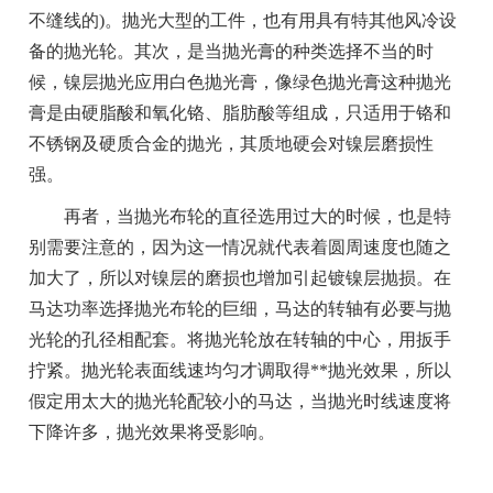
不缝线的)。抛光大型的工件，也有用具有特其他风冷设
备的抛光轮。其次，是当抛光膏的种类选择不当的时
候，镍层抛光应用白色抛光膏，像绿色抛光膏这种抛光
膏是由硬脂酸和氧化铬、脂肪酸等组成，只适用于铬和
不锈钢及硬质合金的抛光，其质地硬会对镍层磨损性
强。
再者，当抛光布轮的直径选用过大的时候，也是特
别需要注意的，因为这一情况就代表着圆周速度也随之
加大了，所以对镍层的磨损也增加引起镀镍层抛损。在
马达功率选择抛光布轮的巨细，马达的转轴有必要与抛
光轮的孔径相配套。将抛光轮放在转轴的中心，用扳手
拧紧。抛光轮表面线速均匀才调取得**抛光效果，所以
假定用太大的抛光轮配较小的马达，当抛光时线速度将
下降许多，抛光效果将受影响。