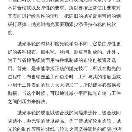
不符合松软以及弹性的要求。所以要按正常使用要求对
其表面进行经常性的清理，把陈旧的抛光膏用带齿的钢
板打磨掉，抛光时抛光膏要勤添少添保持布轮的松软
度。
抛光麻轮的材料和磨光轮稍有不同，它是由弹性更
好的各种棉布、细毛毡、丝绸、鹿皮等制成的。此外，
为了节省棉毛织物而用特种纸制成的布轮也被遍及选
用。首先，是未能掌握正确的抛光技巧，所以在抛光的
过程中，布当轮走至工件边沿时，工件与其的接触面减
小用于工件表面的压力大大增加了，所以镀层必然易被
抛损。当这个时候，可以通过减小平面抛光布轮与工件
之间的压力来解决。
抛光麻轮的硬度以缝合线的间隔来选择，缝合线间
隔越小，抛光轮的硬度越高。为了使抛光轮更柔软，抛
光轮的制作应留神缝线与轮边之间坚持满足的间隔(也有