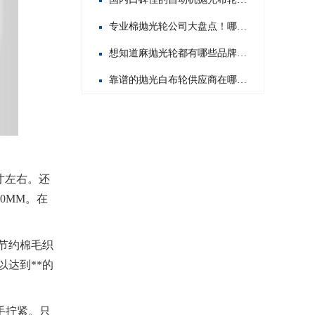
专业棉抛光轮公司大盘点！哪家才是行业佼佼者？
想知道麻抛光轮都有哪些品牌？这里为你揭晓热门之选！
靠谱的抛光白布轮供应商在哪？这几家值得你重点关注！
寸左右。还
0MM。在
节约棉毛织
达到**的
手拧紧。只