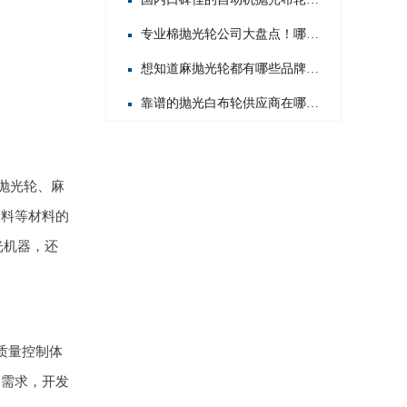
专业棉抛光轮公司大盘点！哪家才是行业佼佼者？
想知道麻抛光轮都有哪些品牌？这里为你揭晓热门之选！
靠谱的抛光白布轮供应商在哪？这几家值得你重点关注！
抛光轮、麻
塑料等材料的
光机器，还
质量控制体
殊需求，开发