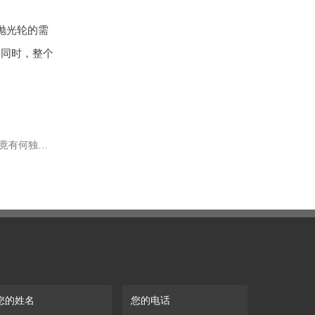
抛光轮的需
。同时，整个
下一篇：市场口碑超棒！这家机器手抛光轮供应商究竟有何独特魅力？