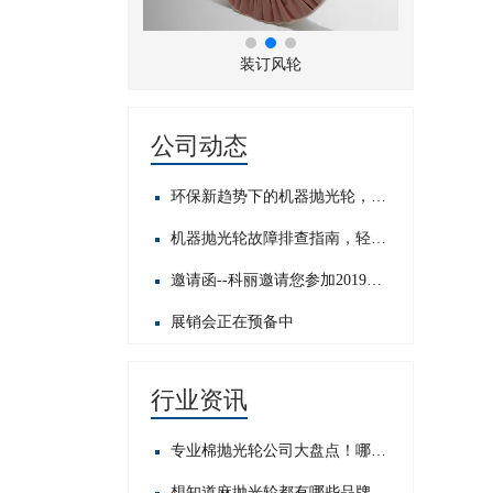
折风布轮
装订风轮
公司动态
环保新趋势下的机器抛光轮，发展前景如何？
机器抛光轮故障排查指南，轻松应对常见问题​
邀请函--科丽邀请您参加2019中国国际五金展
展销会正在预备中
行业资讯
专业棉抛光轮公司大盘点！哪家才是行业佼佼者？
想知道麻抛光轮都有哪些品牌？这里为你揭晓热门之选！