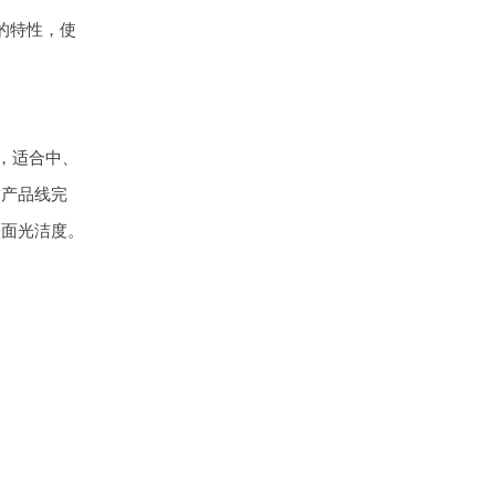
的特性，使
，适合中、
，产品线完
表面光洁度。