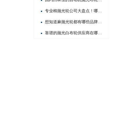
专业棉抛光轮公司大盘点！哪家才是行业佼佼者？
想知道麻抛光轮都有哪些品牌？这里为你揭晓热门之选！
靠谱的抛光白布轮供应商在哪？这几家值得你重点关注！