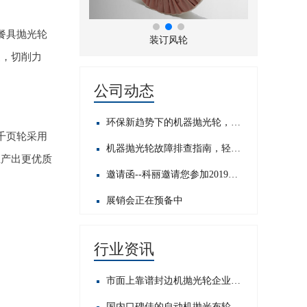
餐具抛光轮
折风布轮
装订风轮
硬，切削力
公司动态
环保新趋势下的机器抛光轮，发展前景如何？
千页轮采用
机器抛光轮故障排查指南，轻松应对常见问题​
生产出更优质
邀请函--科丽邀请您参加2019中国国际五金展
展销会正在预备中
行业资讯
市面上靠谱封边机抛光轮企业大搜罗，哪家才是你的心头好？
国内口碑佳的自动机抛光布轮公司大盘点，这些值得关注！