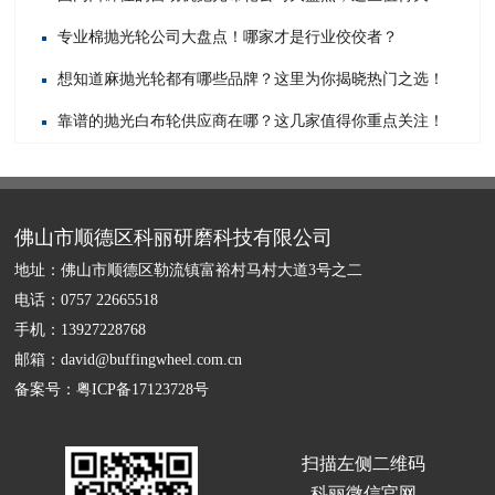
专业棉抛光轮公司大盘点！哪家才是行业佼佼者？
想知道麻抛光轮都有哪些品牌？这里为你揭晓热门之选！
靠谱的抛光白布轮供应商在哪？这几家值得你重点关注！
佛山市顺德区科丽研磨科技有限公司
地址：佛山市顺德区勒流镇富裕村马村大道3号之二
电话：0757 22665518
手机：13927228768
邮箱：david@buffingwheel.com.cn
备案号：
粤ICP备17123728号
扫描左侧二维码
科丽微信官网