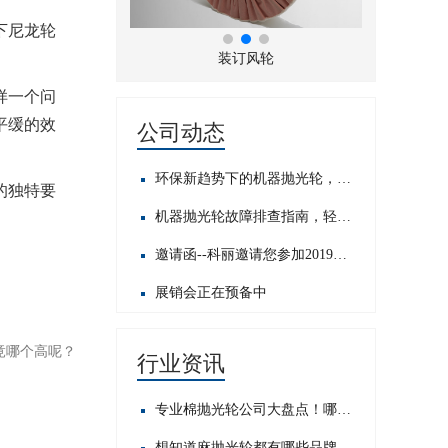
下尼龙轮
折风布轮
装订风轮
样一个问
平缓的效
公司动态
环保新趋势下的机器抛光轮，发展前景如何？
的独特要
机器抛光轮故障排查指南，轻松应对常见问题​
邀请函--科丽邀请您参加2019中国国际五金展
展销会正在预备中
竟哪个高呢？
行业资讯
专业棉抛光轮公司大盘点！哪家才是行业佼佼者？
想知道麻抛光轮都有哪些品牌？这里为你揭晓热门之选！