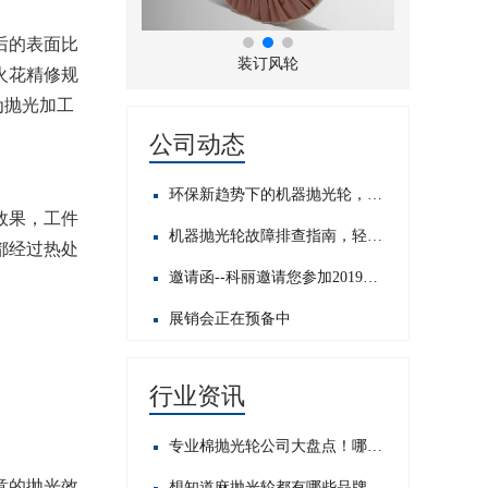
后的表面比
折风布轮
装订风轮
火花精修规
为抛光加工
公司动态
环保新趋势下的机器抛光轮，发展前景如何？
效果，工件
机器抛光轮故障排查指南，轻松应对常见问题​
都经过热处
邀请函--科丽邀请您参加2019中国国际五金展
展销会正在预备中
行业资讯
专业棉抛光轮公司大盘点！哪家才是行业佼佼者？
意的抛光效
想知道麻抛光轮都有哪些品牌？这里为你揭晓热门之选！