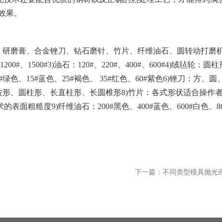
效果。
研磨膏、合金锉刀、钻石磨针、竹片、纤维油石、圆转动打磨机
#、1200#、1500#3)油石：120#、220#、400#、600#4)绒毡轮：
绿色、15#蓝色、25#褐色、 35#红色、60#紫色6)锉刀：方、
有圆波形、圆柱形、长直柱形、长圆椎形8)竹片：各式形状适合操作
粗糙度9)纤维油石：200#黑色、400#蓝色、600#白色、80
下一篇：不同类型模具抛光