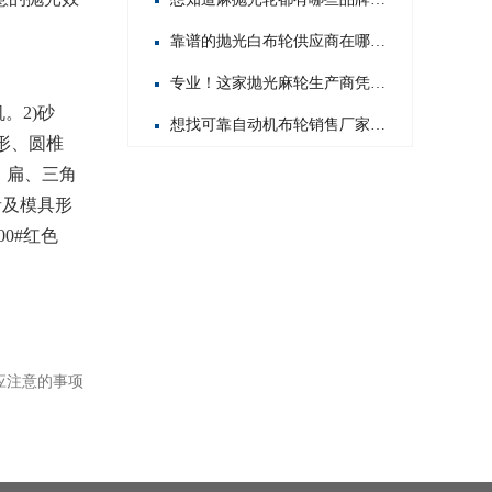
靠谱的抛光白布轮供应商在哪？这几家值得你重点关注！
专业！这家抛光麻轮生产商凭啥在行业内脱颖而出？
。2)砂
想找可靠自动机布轮销售厂家？这几家值得你重点关注！
圆柱形、圆椎
圆、扁、三角
者及模具形
0#红色
应注意的事项