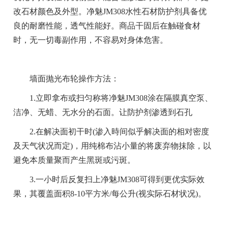
改石材颜色及外型。净魅JM308水性石材防护剂具备优
良的耐磨性能，透气性能好。商品干固后在触碰食材
时，无一切毒副作用，不容易对身体危害。
墙面抛光布轮操作方法：
1.立即拿布或扫匀称将净魅JM308涂在隔膜真空泵、
洁净、无蜡、无水分的石面。让防护剂渗透到石孔
2.在解决面初干时(渗入時间似乎解决面的相对密度
及天气状况而定)，用纯棉布沾小量的将废弃物抹除，以
避免本质量聚而产生黑斑或污斑。
3.一小时后反复扫上净魅JM308可得到更优实际效
果，其覆盖面积8-10平方米/每公升(视实际石材状况)。