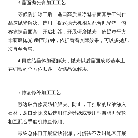
3.晶面抛光膏加工工艺
等候防护晾干后上進口高质量净魅晶面膏手工制作
髙速抛光解决。选用手提式抛光机相互配合抛光垫，匀
称擦抹晶面膏，开启机器，开展研磨抛光，依照每平方
米研磨抛光3到五分钟，依据看着实际效果，可以多抛几
次直至合格。
4.再度结晶体加硬解决，抛光以后晶面成形基本上
在细致的全方位抛多一次结晶体解决。
5.修复修补加工工艺
蹦边破角修复防护解决、防止，干挂胶的胶油渗入
石材，裂口处抹胶后选用打磨砂纸或专用型海棉抛光轮
相互配合手磨机修直修顺。
最终总体再开展查缺补漏，对解决不及时地区开展