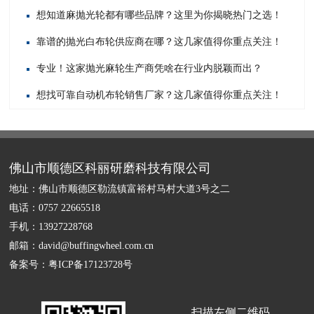
想知道麻抛光轮都有哪些品牌？这里为你揭晓热门之选！
靠谱的抛光白布轮供应商在哪？这几家值得你重点关注！
专业！这家抛光麻轮生产商凭啥在行业内脱颖而出？
想找可靠自动机布轮销售厂家？这几家值得你重点关注！
佛山市顺德区科丽研磨科技有限公司
地址：佛山市顺德区勒流镇富裕村马村大道3号之二
电话：0757 22665518
手机：13927228768
邮箱：david@buffingwheel.com.cn
备案号：
粤ICP备17123728号
扫描左侧二维码