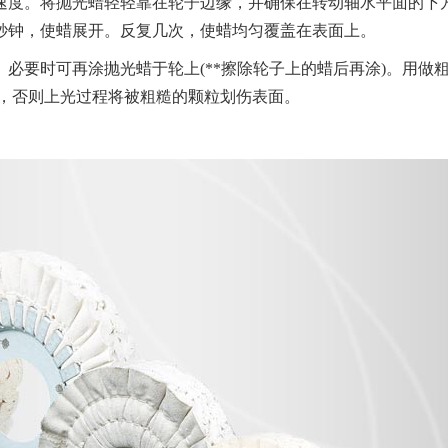
度。将抛光蜡轻轻靠在轮子边缘，并确保在转动轴水平面的下
秒钟，使蜡展开。反复几次，使蜡均匀覆盖在表面上。
机器人大布轮
百
要时可再涂抛光蜡于轮上(**擦除轮子上的蜡后再涂)。用做
开，否则上光过程将被粗糙的颗粒划伤表面。