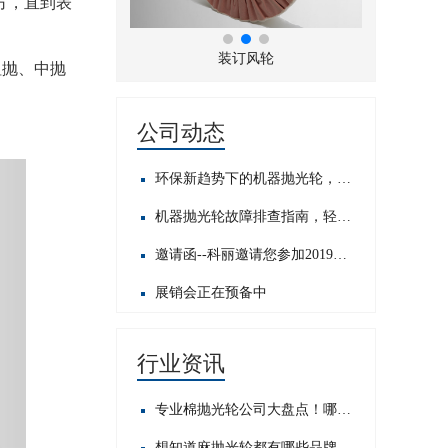
方，直到表
折风布轮
装订风轮
粗抛、中抛
公司动态
环保新趋势下的机器抛光轮，发展前景如何？
机器抛光轮故障排查指南，轻松应对常见问题​
邀请函--科丽邀请您参加2019中国国际五金展
展销会正在预备中
行业资讯
专业棉抛光轮公司大盘点！哪家才是行业佼佼者？
想知道麻抛光轮都有哪些品牌？这里为你揭晓热门之选！