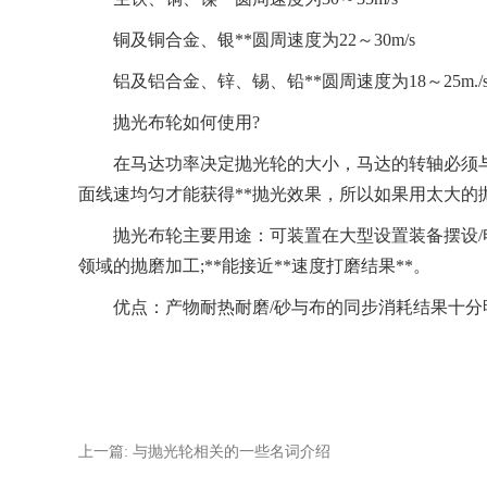
铜及铜合金、银**圆周速度为22～30m/s
铝及铝合金、锌、锡、铅**圆周速度为18～25m./
抛光布轮如何使用?
在马达功率决定抛光轮的大小，马达的转轴必须与
面线速均匀才能获得**抛光效果，所以如果用太大
抛光布轮主要用途：可装置在大型设置装备摆设/电动/
领域的抛磨加工;**能接近**速度打磨结果**。
优点：产物耐热耐磨/砂与布的同步消耗结果十分
上一篇: 与抛光轮相关的一些名词介绍