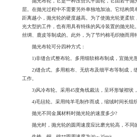
抛光布轮，它是一种压合式平面轮，它由若干抛光
层。在抛光过程中不需要另外单独地加油。它结构简
距离越小，抛光轮的硬度越高。为了使抛光轮更柔软，
光大型的工件，也有用具有特殊的风冷装置的抛光轮
丝绸、鹿皮等制成的。此外，为了节约棉毛织物而用
抛光布轮可分四种方式：
1)非缝合式整布轮。多用细软棉布制成，宜抛光形
2)缝合式。多用粗布、无纺布及细平布等制成，缝
工作。
3)风冷布轮。采用45度角线裁法，呈环形皱褶状
4)毛毡轮。采用纯羊毛制作而成，缩绒时间长组织
抛光不同金属材料时抛光轮的速度多少?
抛光时，抛光轮的圆周速度应比磨光轮高，不同的
生铁、铜、镍**圆周速度为30～35m/s