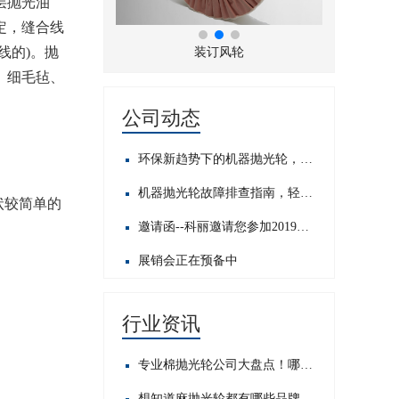
层抛光油
定，缝合线
线的)。抛
折风布轮
装订风轮
、细毛毡、
公司动态
环保新趋势下的机器抛光轮，发展前景如何？
机器抛光轮故障排查指南，轻松应对常见问题​
状较简单的
邀请函--科丽邀请您参加2019中国国际五金展
展销会正在预备中
行业资讯
专业棉抛光轮公司大盘点！哪家才是行业佼佼者？
想知道麻抛光轮都有哪些品牌？这里为你揭晓热门之选！