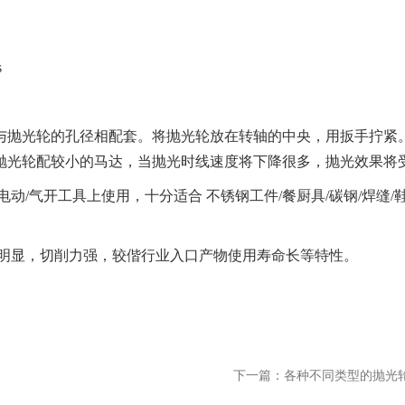
s
抛光轮的孔径相配套。将抛光轮放在转轴的中央，用扳手拧紧
的抛光轮配较小的马达，当抛光时线速度将下降很多，抛光效果将
气开工具上使用，十分适合 不锈钢工件/餐厨具/碳钢/焊缝/鞋
明显，切削力强，较偕行业入口产物使用寿命长等特性。
下一篇：各种不同类型的抛光