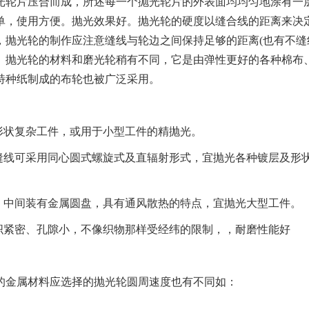
轮片压合而成，所述每一个抛光轮片的外表面均均匀地涂有一
单，使用方便。抛光效果好。抛光轮的硬度以缝合线的距离来决
抛光轮的制作应注意缝线与轮边之间保持足够的距离(也有不缝
机器人大布轮
百
。抛光轮的材料和磨光轮稍有不同，它是由弹性更好的各种棉布
特种纸制成的布轮也被广泛采用。
状复杂工件，或用于小型工件的精抛光。
线可采用同心圆式螺旋式及直辐射形式，宜抛光各种镀层及形
，中间装有金属圆盘，具有通风散热的特点，宜抛光大型工件。
紧密、孔隙小，不像织物那样受经纬的限制，，耐磨性能好
金属材料应选择的抛光轮圆周速度也有不同如：